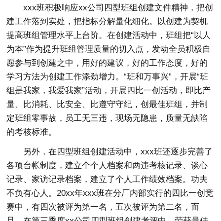
xxx班积极响应xx公司四型班组创建文件精神，把创
建工作落到实处，把指标分解量化细化。以创建为契机
提高班组管理水平上台阶。在创建活动中，班组把“以人
为本”作为提升班组管理质量的切入点，发动全员积极自
愿参与到创建之中，用好的建议，好的工作态度，好的
学习方法为创建工作添劲增力。“班和万事兴”，开展“班
组是我家，我爱我家”活动，开展四比一创活动，即比产
量、比消耗、比安全、比遵守守纪，创最佳班组，并制
定班组零事故，员工无三违，现场无隐患，质量无缺陷
的考核标准。
另外，在四型班组创建活动中，xxx班还逐步完善了
各项台帐制度，建立个个人档案和两违考核记录、谈心
记录、家访记录档案，建立了个人工作绩效档案。功夫
不负有心人。20xx年xxx班在分厂内部实行的四比一创竞
赛中，有四次被评为第一名，五次被评为第二名，而
且，在第三季度xx公司四型班组创建考评中，荣获最佳