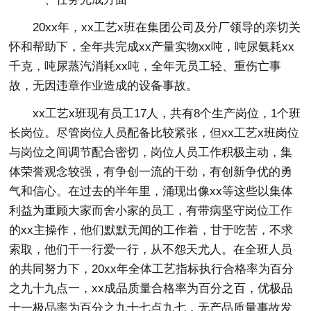
20xx年，xx工艺x班在集团公司及分厂领导的亲切关
怀和帮助下，全年共完成xx产量实物xx吨，吨尿氨耗xx
千克，吨尿蒸汽消耗xx吨，全年无员工轻、重伤亡事
故，无因违章作业造成的设备事故。
xx工艺x班现有员工17人，共有8个生产岗位，1个班
长岗位。尽管岗位人员配备比较紧张，但xx工艺x班岗位
与岗位之间调节配合密切，岗位人员工作积极主动，集
体荣誉观念较强，有争创一流的干劲，有创新争优的勇
气和信心。在过去的半年里，涌现出像xx等这些以集体
利益为重顾大家而舍小家的员工，有带病坚守岗位工作
的xx主操作，他们默默无闻的工作着，甘于吃苦，不求
索取，他们干一行爱一行，从不怨天尤人。在全班人员
的共同努力下，20xx年全体工艺指标执行合格率为百分
之九十九点一，xx成品质量合格率为百分之百，优极品
十一极品率为百分之九十七点九七，无产品质量事故发